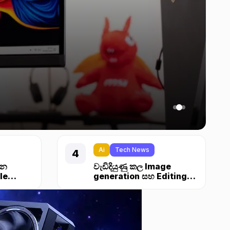
Ai
Tech News
්න
වැඩිදියුණු කල Image
le
generation සහ Editing
එක්ක ChatGPT 1.5