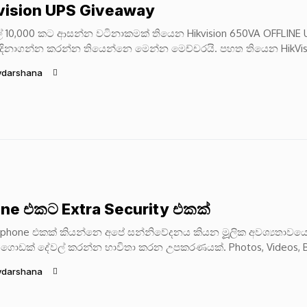
vision UPS Giveaway
ල් 10,000 කට ආසන්න වටිනාකමක් තියෙන Hikvision 650VA OFFLINE
දිනාගන්න කරන්න තියෙන්නෙ මෙන්න මෙච්චරයි. පහත තියෙන HikVis
eview එක බලල...
ydarshana
ne එකට Extra Security එකක්
phone එකක් කියන්නෙ අපේ සන්නිවේදනය කියන මූූූූලික අවශ්‍යතාවය
ගොඩක් දේවල් කරන්න භාවිතා කරන උපකරණයක්. Photos, Videos, B
e emails මේ හැම දෙයක්ම...
ydarshana