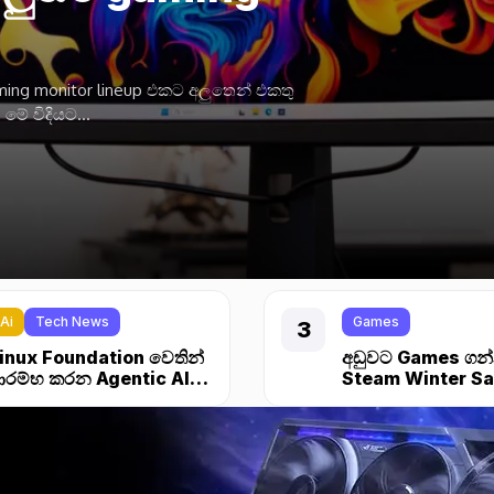
ක
 එක හඳුන්වා දුන්නා. Modernity,
 unified...
Ai
Tech News
Games
inux Foundation වෙතින්
අඩුවට Games ගන
රම්භ කරන Agentic AI
Steam Winter Sa
oundation
ආරම්භ උනා