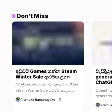
Don't Miss
අඩුවට Games ගන්න Steam
වැඩිදිය
Winter Sale ආරම්භ උනා
genera
ChatGP
PC ක්‍රීඩකයන් බොහෝ දෙනා බලා සිටින
Steam Winter Sale වට්ටම් කාලය
OpenAI ස
Valve සමාගම විසින් නිල වශයෙන්
generatio
Pramuka Ramanayake
ආරම්භ කර තිබෙනවා. අවුරුදු අවසාන
(සංස්කරණ
Pramu
නිවාඩු සමය...
අප්ඩේට් ක