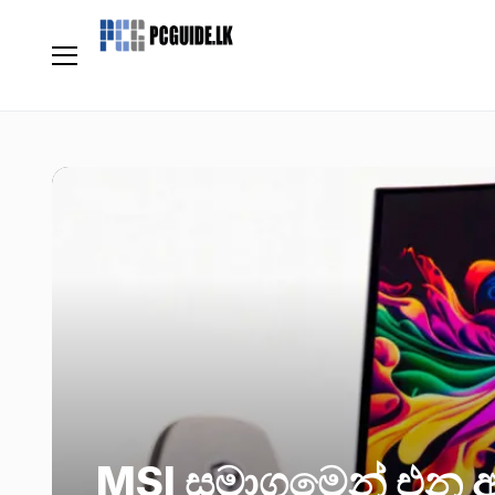
MSI සමාගමෙන් හදු