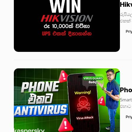
Hik
රුපිය
එකක් 
UPS R
Pri
Pho
Smart
එහාට 
Offic
Pri