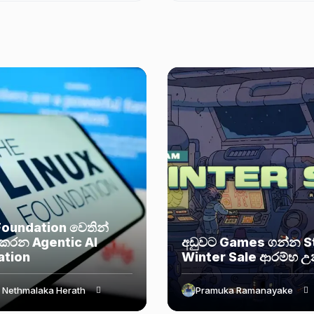
ේ මූලික...
Foundation වෙතින්
කරන Agentic AI
අඩුවට Games ගන්න 
ation
Winter Sale ආරම්භ උ
 Nethmalaka Herath
Pramuka Ramanayake