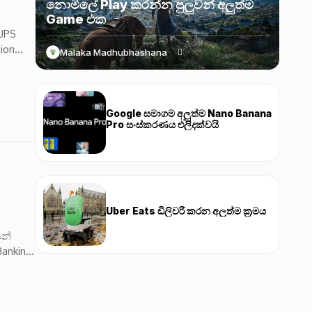
නොමිලේ Play කරන්න පුලුවන් අලුත්ම
Game එක
 UPS
ion
Malaka Madhubhashana
Google සමාගම අලුත්ම Nano Banana
Pro සංස්කරණය එලිදක්වයි
Uber Eats ඩිලිවරි කරන අලුත්ම ක්‍රමය
ෙන්
anking,