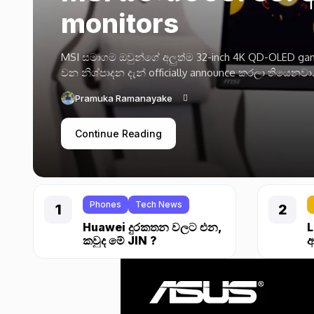
PRO Max Series එ
2026 ජනවාරි 6 වෙනිදා MSI සමාගම නව PRO MAX Series
Acceleration, Experience යන මූලධර්ම මත ගොඩනගා ඇති
Amila Indunil
Continue Reading
Phones
Tech News
Huawei දුරකතන වලට එන,
L
කවුද මේ JIN ?
ආ
F