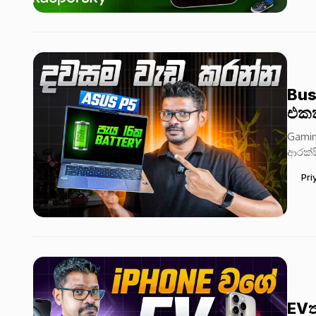
Bus
එකක
Gamin
ආරක්ෂ
මට්ටමි
Pri
EVත