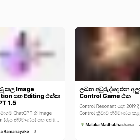
ුණු කල Image
ලබන අවුරුද්දෙ එන අලු
tion සහ Editing එක්ක
Control Game එක
T 1.5
Control Resonant යනු 2019 දී
මාගම ChatGPT හි image
Control ක්‍රීඩාව නිර්මාණය 
n (රූප නිර්මාණය) සහ editing
Entertainment සමාගම විසින
Malaka Madhubhashana
ය) හැකියාවන් සඳහා අලුත්
ලද නව video game එකකි. 
ka Ramanayake
ිහිපයක් නිකුත් කළා. මේ නව
ක්‍රීඩාව...