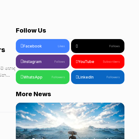
Follow Us
Facebook
Likes
Follows
rs
Instagram
YouTube
Follows
Subscribers
නම් හොද
ෙන...
WhatsApp
LinkedIn
Followers
Followers
More News