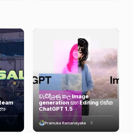
තමන්ගේ ප්‍රධාන නිෂ්පාදන සඳහා හදිසි
security...
වැඩිදියුණු කල Image
Steam
generation සහ Editing එක්ක
නා
ChatGPT 1.5
Pramuka Ramanayake