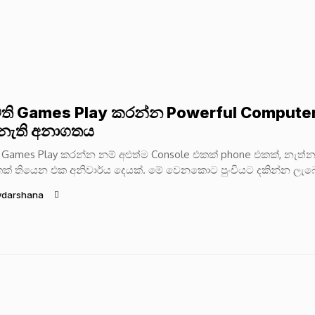
ති Games Play කරන්න Powerful Compute
ැති අනාගතය
 Games Play කරන්න නම් අළුත්ම Console එකක් phone එකක්, නැත්
ක් තියෙන එක අනිවාර්ය දෙයක්. මේ වෙනකොට පුංචියට දකින්න ලැබ
ydarshana