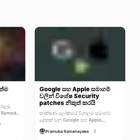
ත්ම
Google සහ Apple සමාගම්
වලින් විශේෂ Security
patches නිකුත් කරයි
 පළමු
කළ Remedy
තාක්ෂණ ලෝකයේ විශාලම සමාගම්
් නිපදවන
දෙකක් වන Google සහ Apple,
මෙම නව
දැනටමත් සිදුවෙමින් පවතින Zero-day
Pramuka Ramanayake
සයිබර් ආක්‍රමණ කිහිපයක් හේතුවෙන්,