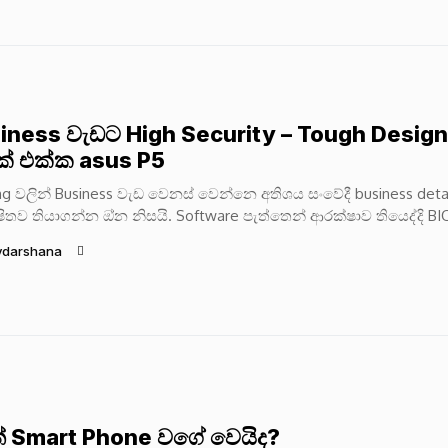
iness වැඩට High Security – Tough Design
් එක්ක asus P5
g වලින් Business වැඩ වෙනස් වෙන්නෙ අතිශය සංවේදී business deta
ිතව තියාගන්න ඔ්න නිසයි. Software පැත්තෙන් ආරක්ෂාව තියෙද්දි BI
න් එන්න පුළුවන් Rootkit...
ydarshana
් Smart Phone වගේ වෙයිද?