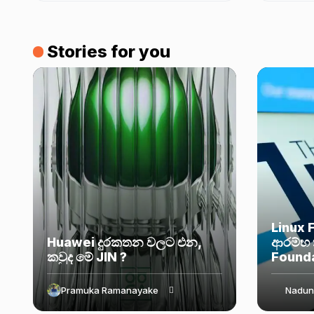
update එක
Stories for you
Linux 
Huawei දුරකතන වලට එන,
ආරම්භ 
කවුද මේ JIN ?
Found
Pramuka Ramanayake
Nadun