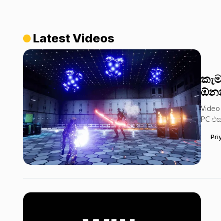
Latest Videos
කැම
ඕනන
Video
PC එක
Pri