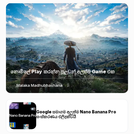
නොමිලේ Play කරන්න පුලුවන් අලුත්ම Game එක
Malaka Madhubhashana
Google සමාගම අලුත්ම Nano Banana Pro
සංස්කරණය එලිදක්වයි