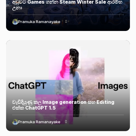
අඩුවට Games ගන්න Steam Winter Sale ආරම්භ
උනා
Pramuka Ramanayake
වැඩිදියුණු කල Image generation සහ Editing
එක්ක ChatGPT 1.5
Pramuka Ramanayake