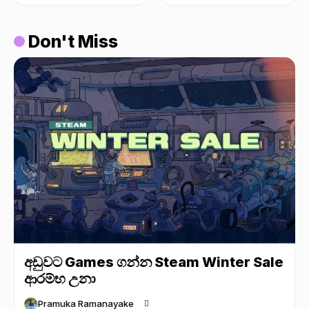
Don't Miss
අඩුවට Games ගන්න Steam Winter Sale
ආරම්භ උනා
Pramuka Ramanayake