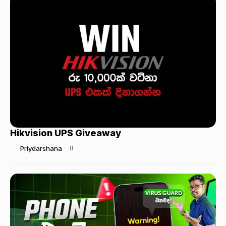
Hikvision UPS Giveaway
Priydarshana