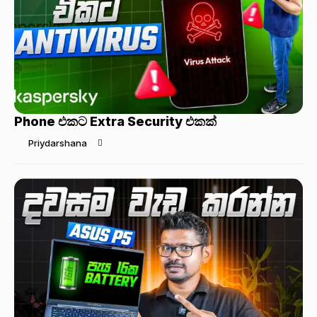
Phone එකට Extra Security එකක්
Priydarshana