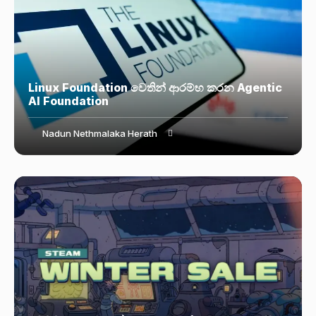
Linux Foundation වෙතින් ආරම්භ කරන Agentic
AI Foundation
Nadun Nethmalaka Herath