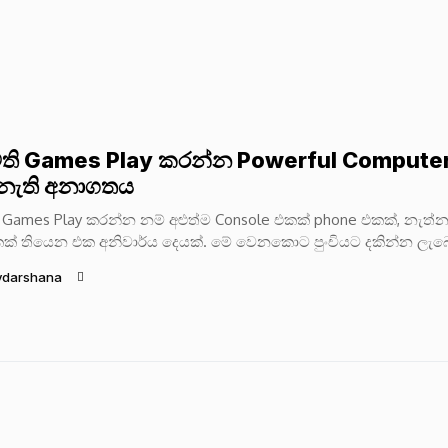
ති Games Play කරන්න Powerful Compute
ැති අනාගතය
 Games Play කරන්න නම් අළුත්ම Console එකක් phone එකක්, නැත්
ක් තියෙන එක අනිවාර්ය දෙයක්. මේ වෙනකොට පුංචියට දකින්න ලැබ
ydarshana