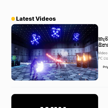
Latest Videos
කැම
ඕනන
Video
PC එක
Pri