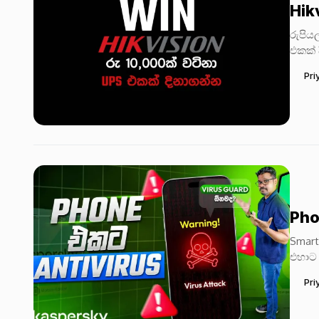
Hik
රුපිය
එකක් 
UPS R
Pri
Pho
Smart
එහාට 
Offic
Pri