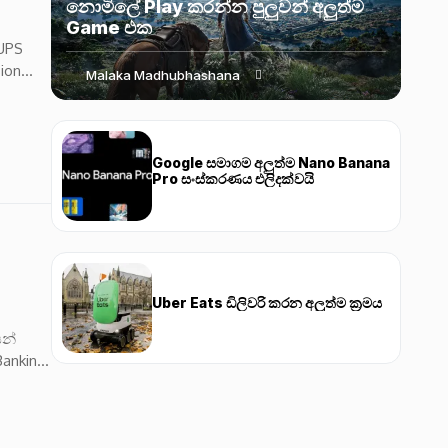
නොමිලේ Play කරන්න පුලුවන් අලුත්ම
Game එක
 UPS
ion
Malaka Madhubhashana
Google සමාගම අලුත්ම Nano Banana
Pro සංස්කරණය එලිදක්වයි
Uber Eats ඩිලිවරි කරන අලුත්ම ක්‍රමය
ෙන්
anking,