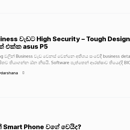
iness වැඩට High Security – Tough Design
් එක්ක asus P5
g වලින් Business වැඩ වෙනස් වෙන්නෙ අතිශය සංවේදී business deta
ිතව තියාගන්න ඔ්න නිසයි. Software පැත්තෙන් ආරක්ෂාව තියෙද්දි BI
න් එන්න පුළුවන් Rootkit...
ydarshana
් Smart Phone වගේ වෙයිද?