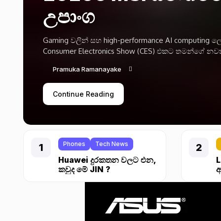
උපාංග
Gaming වලින් සහ high-performance AI computing ල
Consumer Electronics Show (CES) එකට තමන්ගේ නවත
Pramuka Ramanayake
Continue Reading
Phones
Tech News
Huawei දුරකතන වලට එන,
L
කවුද මේ JIN ?
ආ
F