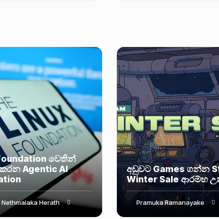
ේ මූලික...
Foundation වෙතින්
කරන Agentic AI
අඩුවට Games ගන්න 
ation
Winter Sale ආරම්භ උ
 Nethmalaka Herath
Pramuka Ramanayake