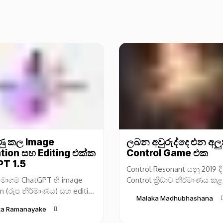
ුණු කල Image
ලබන අවුරුද්දෙ එන අලු
tion සහ Editing එක්ක
Control Game එක
T 1.5
Control Resonant යනු 2019 දී
මාගම ChatGPT හි image
Control ක්‍රීඩාව නිර්මාණය 
n (රූප නිර්මාණය) සහ editing
Entertainment සමාගම විසින
Malaka Madhubhashana
ය) හැකියාවන් සඳහා අලුත්
ලද නව video game එකකි. 
ka Ramanayake
ිහිපයක් නිකුත් කළා. මේ නව
ක්‍රීඩාව...