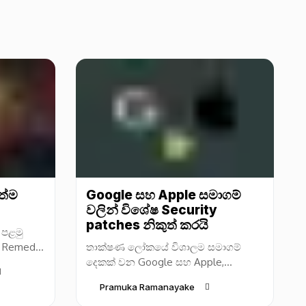
ත්ම
Google සහ Apple සමාගම්
වලින් විශේෂ Security
patches නිකුත් කරයි
 පළමු
කළ Remedy
තාක්ෂණ ලෝකයේ විශාලම සමාගම්
් නිපදවන
දෙකක් වන Google සහ Apple,
මෙම නව
දැනටමත් සිදුවෙමින් පවතින Zero-day
Pramuka Ramanayake
සයිබර් ආක්‍රමණ කිහිපයක් හේතුවෙන්,