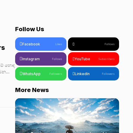
Follow Us
Facebook
Likes
Follows
rs
Instagram
YouTube
Follows
Subscribers
නම් හොද
ෙන...
WhatsApp
LinkedIn
Followers
Followers
More News