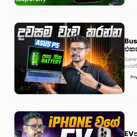
Bus
එකක
Gamin
ආරක්ෂ
මට්ටමි
Pri
EVත