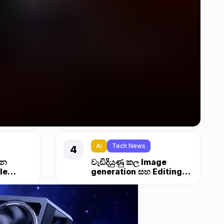
Ai
Tech News
්න
වැඩිදියුණු කල Image
le
generation සහ Editing
එක්ක ChatGPT 1.5