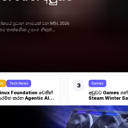
ෝකයේ ප්‍රධාන නාමයක් වන MSI, 2026
ම තාක්ෂණික උපාංග නිකුත්...
Ai
Tech News
Games
inux Foundation වෙතින්
අඩුවට Games ගන
රම්භ කරන Agentic AI
Steam Winter Sa
oundation
ආරම්භ උනා