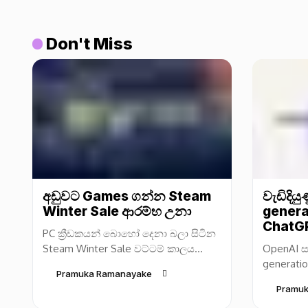
Don't Miss
අඩුවට Games ගන්න Steam
වැඩිදිය
Winter Sale ආරම්භ උනා
genera
ChatGP
PC ක්‍රීඩකයන් බොහෝ දෙනා බලා සිටින
Steam Winter Sale වට්ටම් කාලය
OpenAI ස
Valve සමාගම විසින් නිල වශයෙන්
generatio
Pramuka Ramanayake
ආරම්භ කර තිබෙනවා. අවුරුදු අවසාන
(සංස්කරණ
Pramu
නිවාඩු සමය...
අප්ඩේට් ක