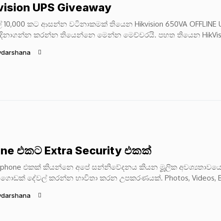
vision UPS Giveaway
ල් 10,000 කට ආසන්න වටිනාකමක් තියෙන Hikvision 650VA OFFLINE
දිනාගන්න කරන්න තියෙන්නෙ මෙන්න මෙච්චරයි. පහත තියෙන HikVis
eview එක බලල...
ydarshana
ne එකට Extra Security එකක්
phone එකක් කියන්නෙ අපේ සන්නිවේදනය කියන මූූූූලික අවශ්‍යතාවය
ගොඩක් දේවල් කරන්න භාවිතා කරන උපකරණයක්. Photos, Videos, B
e emails මේ හැම දෙයක්ම...
ydarshana