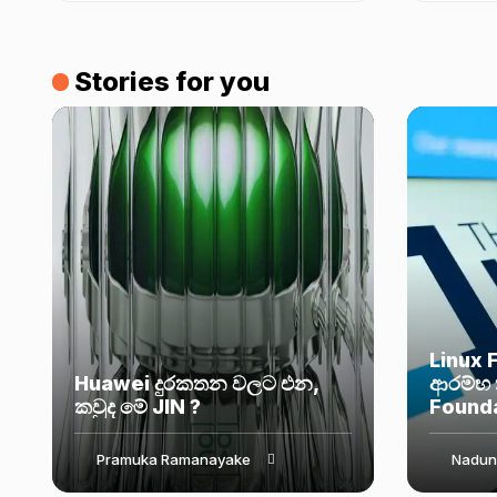
update එක
Stories for you
Linux 
Huawei දුරකතන වලට එන,
ආරම්භ 
කවුද මේ JIN ?
Found
Pramuka Ramanayake
Nadun