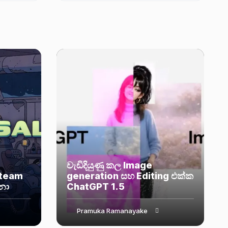
තමන්ගේ ප්‍රධාන නිෂ්පාදන සඳහා හදිසි
security...
වැඩිදියුණු කල Image
Steam
generation සහ Editing එක්ක
නා
ChatGPT 1.5
Pramuka Ramanayake