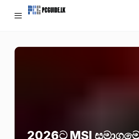
2026ට MSI සමාගමෙ