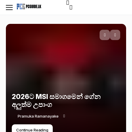
2026ට MSI සමාගමෙන් ගේන
අලුත්ම උපාංග
Pramuka Ramanayake
Continue Reading