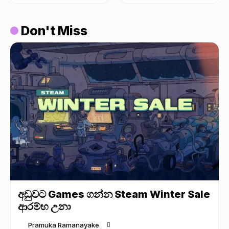
Don't Miss
අඩුවට Games ගන්න Steam Winter Sale
ආරම්භ උනා
Pramuka Ramanayake