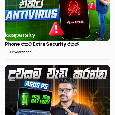
Phone එකට Extra Security එකක්
Priydarshana