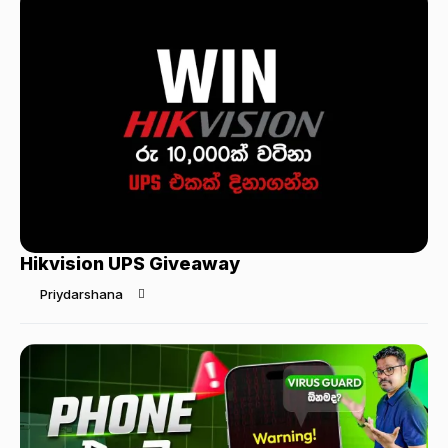
Hikvision UPS Giveaway
Priydarshana