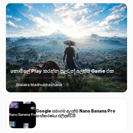
නොමිලේ Play කරන්න පුලුවන් අලුත්ම Game එක
Malaka Madhubhashana
Google සමාගම අලුත්ම Nano Banana Pro
සංස්කරණය එලිදක්වයි