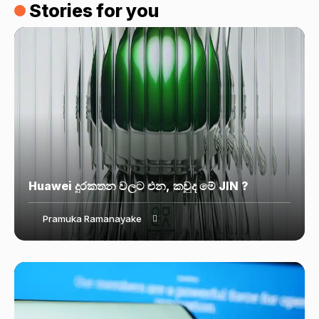
Stories for you
Huawei දුරකතන වලට එන, කවුද මේ JIN ?
Pramuka Ramanayake