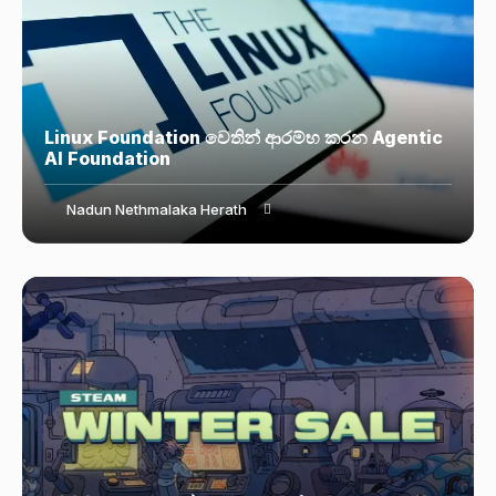
Linux Foundation වෙතින් ආරම්භ කරන Agentic
AI Foundation
Nadun Nethmalaka Herath