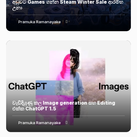
අඩුවට Games ගන්න Steam Winter Sale ආරම්භ
උනා
Pramuka Ramanayake
වැඩිදියුණු කල Image generation සහ Editing
එක්ක ChatGPT 1.5
Pramuka Ramanayake