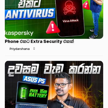
Phone එකට Extra Security එකක්
Priydarshana