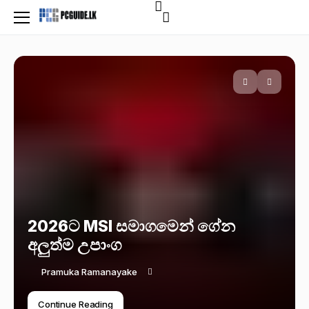
2026ට MSI සමාගමෙන් ගේන
අලුත්ම උපාංග
Pramuka Ramanayake
Continue Reading