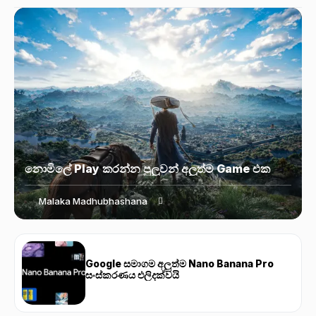
නොමිලේ Play කරන්න පුලුවන් අලුත්ම Game එක
Malaka Madhubhashana
Google සමාගම අලුත්ම Nano Banana Pro
සංස්කරණය එලිදක්වයි