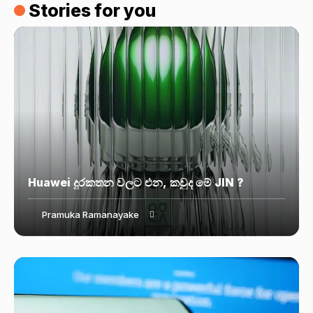
Stories for you
Huawei දුරකතන වලට එන, කවුද මේ JIN ?
Pramuka Ramanayake