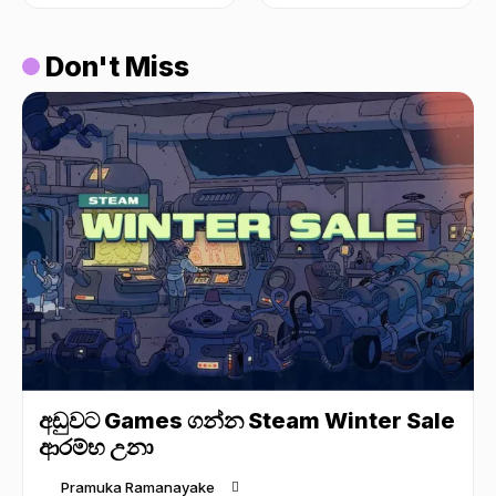
Don't Miss
අඩුවට Games ගන්න Steam Winter Sale
ආරම්භ උනා
Pramuka Ramanayake