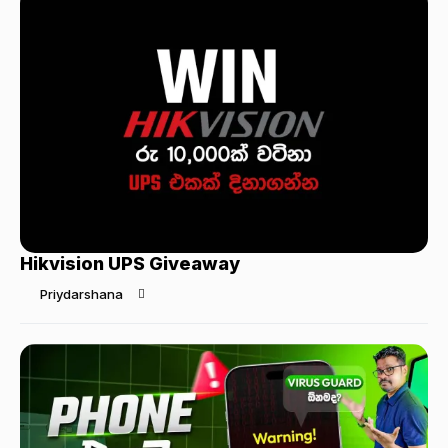
Hikvision UPS Giveaway
Priydarshana