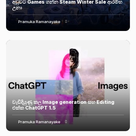
අඩුවට Games ගන්න Steam Winter Sale ආරම්භ
උනා
Pramuka Ramanayake
වැඩිදියුණු කල Image generation සහ Editing
එක්ක ChatGPT 1.5
Pramuka Ramanayake