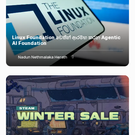
Linux Foundation වෙතින් ආරම්භ කරන Agentic
AI Foundation
Nadun Nethmalaka Herath