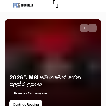
2026ට MSI සමාගමෙන් ගේන
අලුත්ම උපාංග
Pramuka Ramanayake
Continue Reading