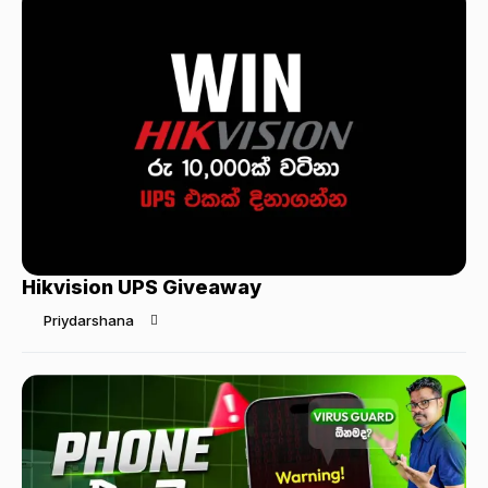
Hikvision UPS Giveaway
Priydarshana