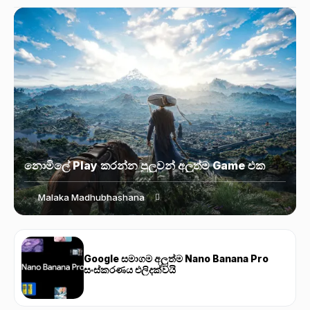
නොමිලේ Play කරන්න පුලුවන් අලුත්ම Game එක
Malaka Madhubhashana
Google සමාගම අලුත්ම Nano Banana Pro
සංස්කරණය එලිදක්වයි