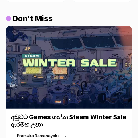
Don't Miss
අඩුවට Games ගන්න Steam Winter Sale
ආරම්භ උනා
Pramuka Ramanayake