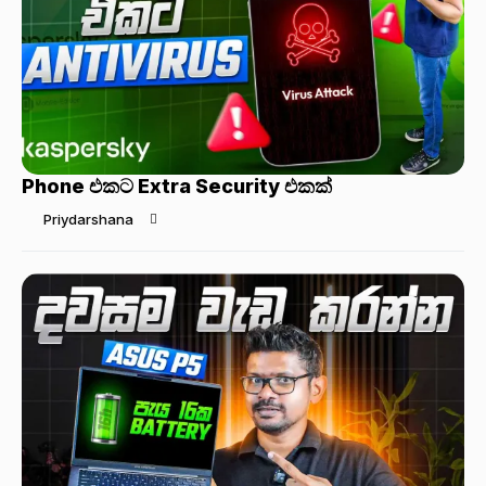
Phone එකට Extra Security එකක්
Priydarshana