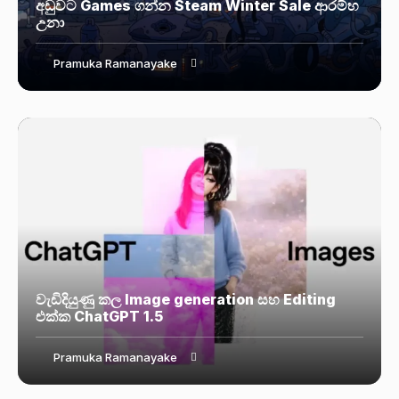
අඩුවට Games ගන්න Steam Winter Sale ආරම්භ
උනා
Pramuka Ramanayake
වැඩිදියුණු කල Image generation සහ Editing
එක්ක ChatGPT 1.5
Pramuka Ramanayake