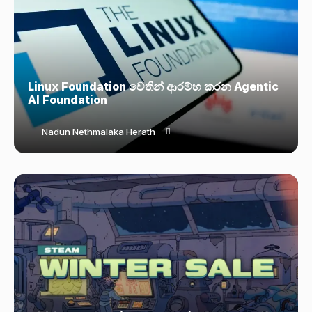
Linux Foundation වෙතින් ආරම්භ කරන Agentic
AI Foundation
Nadun Nethmalaka Herath