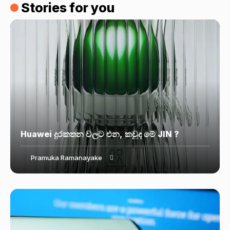
Stories for you
Huawei දුරකතන වලට එන, කවුද මේ JIN ?
Pramuka Ramanayake