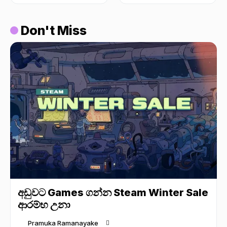
Don't Miss
අඩුවට Games ගන්න Steam Winter Sale
ආරම්භ උනා
Pramuka Ramanayake