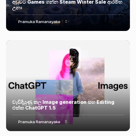
අඩුවට Games ගන්න Steam Winter Sale ආරම්භ
උනා
Pramuka Ramanayake
වැඩිදියුණු කල Image generation සහ Editing
එක්ක ChatGPT 1.5
Pramuka Ramanayake