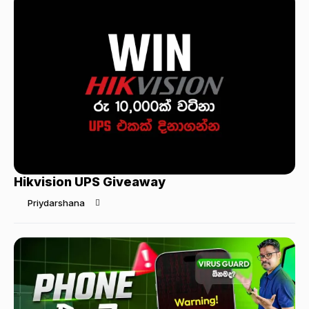
Hikvision UPS Giveaway
Priydarshana