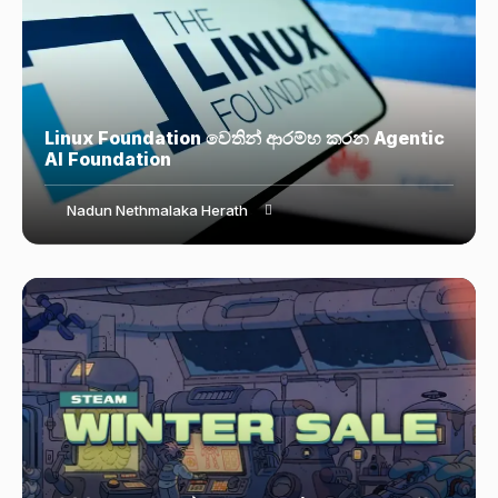
Linux Foundation වෙතින් ආරම්භ කරන Agentic
AI Foundation
Nadun Nethmalaka Herath