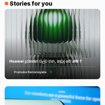
Stories for you
Huawei දුරකතන වලට එන, කවුද මේ JIN ?
Pramuka Ramanayake