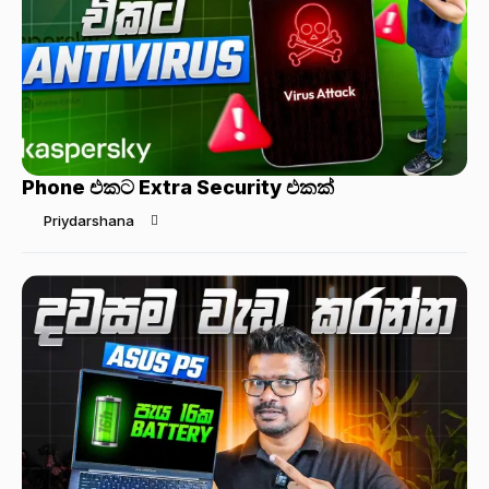
Phone එකට Extra Security එකක්
Priydarshana