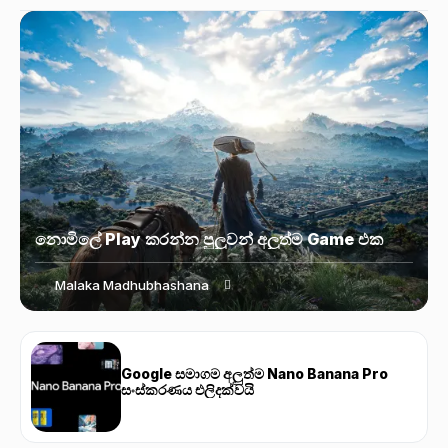
නොමිලේ Play කරන්න පුලුවන් අලුත්ම Game එක
Malaka Madhubhashana
Google සමාගම අලුත්ම Nano Banana Pro
සංස්කරණය එලිදක්වයි