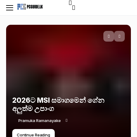
2026ට MSI සමාගමෙන් ගේන
අලුත්ම උපාංග
Pramuka Ramanayake
Continue Reading