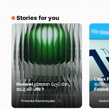
update එක
Stories for you
Linux 
Huawei දුරකතන වලට එන,
ආරම්භ 
කවුද මේ JIN ?
Found
Pramuka Ramanayake
Nadun