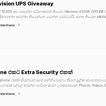
vision UPS Giveaway
ල් 10,000 කට ආසන්න වටිනාකමක් තියෙන Hikvision 650VA OFFLINE
දිනාගන්න කරන්න තියෙන්නෙ මෙන්න මෙච්චරයි. පහත තියෙන HikVis
eview එක බලල...
ydarshana
ne එකට Extra Security එකක්
phone එකක් කියන්නෙ අපේ සන්නිවේදනය කියන මූූූූලික අවශ්‍යතාවය
ගොඩක් දේවල් කරන්න භාවිතා කරන උපකරණයක්. Photos, Videos, B
e emails මේ හැම දෙයක්ම...
ydarshana