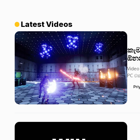
Latest Videos
කැම
ඕනන
Video
PC එක
Pri