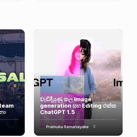
තමන්ගේ ප්‍රධාන නිෂ්පාදන සඳහා හදිසි
security...
වැඩිදියුණු කල Image
Steam
generation සහ Editing එක්ක
නා
ChatGPT 1.5
Pramuka Ramanayake