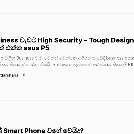
iness වැඩට High Security – Tough Design
් එක්ක asus P5
g වලින් Business වැඩ වෙනස් වෙන්නෙ අතිශය සංවේදී business deta
ිතව තියාගන්න ඔ්න නිසයි. Software පැත්තෙන් ආරක්ෂාව තියෙද්දි BI
න් එන්න පුළුවන් Rootkit...
ydarshana
් Smart Phone වගේ වෙයිද?