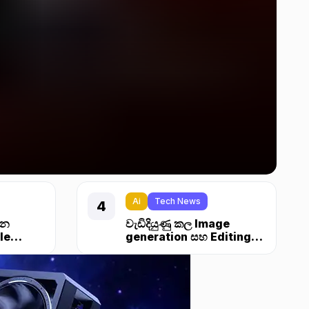
Ai
Tech News
්න
වැඩිදියුණු කල Image
le
generation සහ Editing
එක්ක ChatGPT 1.5