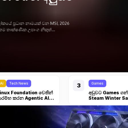
ෝකයේ ප්‍රධාන නාමයක් වන MSI, 2026
ම තාක්ෂණික උපාංග නිකුත්...
Ai
Tech News
Games
inux Foundation වෙතින්
අඩුවට Games ගන
රම්භ කරන Agentic AI
Steam Winter Sa
oundation
ආරම්භ උනා