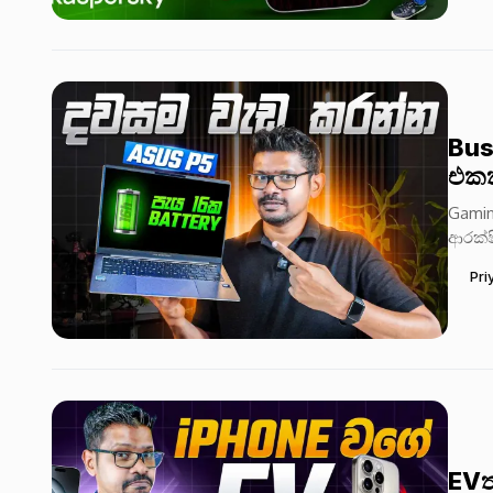
Bus
එකක
Gamin
ආරක්ෂ
මට්ටමි
Pri
EVත