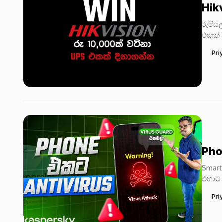
Hik
රුපිය
එකක් 
UPS R
Pri
Pho
Smart
එහාට 
Offic
Pri