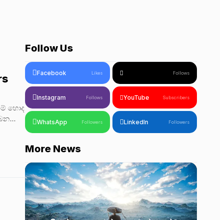
Follow Us
Facebook
Likes
Follows
rs
Instagram
YouTube
Follows
Subscribers
නම් හොද
ෙන...
WhatsApp
LinkedIn
Followers
Followers
More News