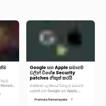
ත්ම
Google සහ Apple සමාගම්
වලින් විශේෂ Security
patches නිකුත් කරයි
 පළමු
කළ Remedy
තාක්ෂණ ලෝකයේ විශාලම සමාගම්
් නිපදවන
දෙකක් වන Google සහ Apple,
මෙම නව
දැනටමත් සිදුවෙමින් පවතින Zero-day
Pramuka Ramanayake
සයිබර් ආක්‍රමණ කිහිපයක් හේතුවෙන්,