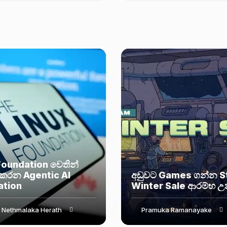
ේ මූලික...
Foundation වෙතින්
කරන Agentic AI
අඩුවට Games ගන්න 
ation
Winter Sale ආරම්භ උ
 Nethmalaka Herath
Pramuka Ramanayake