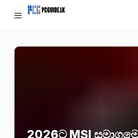
2026ට MSI සමාගමෙ