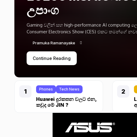
උපාංග
Gaming වලින් සහ high-performance AI computing ල
Consumer Electronics Show (CES) එකට තමන්ගේ නවත
Pramuka Ramanayake
Continue Reading
Phones
Tech News
Huawei දුරකතන වලට එන,
L
කවුද මේ JIN ?
ආ
F