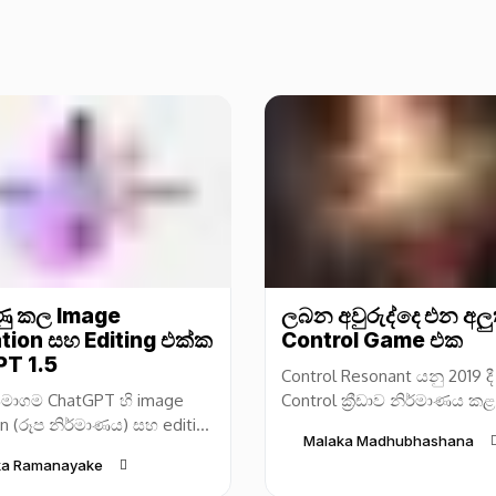
ුණු කල Image
ලබන අවුරුද්දෙ එන අලු
tion සහ Editing එක්ක
Control Game එක
T 1.5
Control Resonant යනු 2019 දී
මාගම ChatGPT හි image
Control ක්‍රීඩාව නිර්මාණය 
n (රූප නිර්මාණය) සහ editing
Entertainment සමාගම විසින
Malaka Madhubhashana
ය) හැකියාවන් සඳහා අලුත්
ලද නව video game එකකි. 
ka Ramanayake
ිහිපයක් නිකුත් කළා. මේ නව
ක්‍රීඩාව...