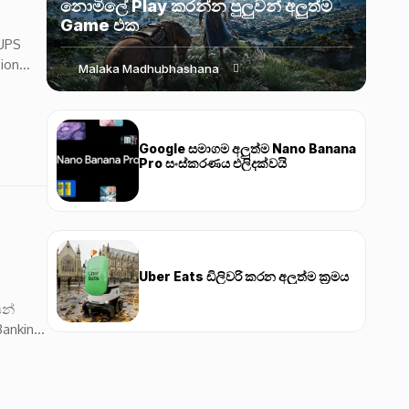
නොමිලේ Play කරන්න පුලුවන් අලුත්ම
Game එක
 UPS
ion
Malaka Madhubhashana
Google සමාගම අලුත්ම Nano Banana
Pro සංස්කරණය එලිදක්වයි
Uber Eats ඩිලිවරි කරන අලුත්ම ක්‍රමය
ෙන්
anking,