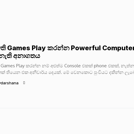
ති Games Play කරන්න Powerful Compute
ැති අනාගතය
 Games Play කරන්න නම් අළුත්ම Console එකක් phone එකක්, නැත්
ක් තියෙන එක අනිවාර්ය දෙයක්. මේ වෙනකොට පුංචියට දකින්න ලැබ
ydarshana